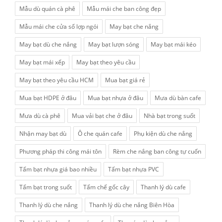
Mẫu dù quán cà phê
Mẫu mái che ban công đẹp
Mẫu mái che cửa sổ lợp ngói
May bạt che nắng
May bạt dù che nắng
May bạt lượn sóng
May bạt mái kéo
May bạt mái xếp
May bạt theo yêu cầu
May bạt theo yêu cầu HCM
Mua bạt giá rẻ
Mua bạt HDPE ở đâu
Mua bạt nhựa ở đâu
Mưa dù bàn cafe
Mưa dù cà phê
Mua vải bạt che ở đâu
Nhà bạt trong suốt
Nhận may bạt dù
Ô che quán cafe
Phụ kiện dù che nắng
Phương pháp thi công mái tôn
Rèm che nắng ban công tự cuốn
Tấm bạt nhựa giá bao nhiều
Tấm bạt nhựa PVC
Tấm bạt trong suốt
Tấm chế gốc cây
Thanh lý dù cafe
Thanh lý dù che nắng
Thanh lý dù che nắng Biên Hòa