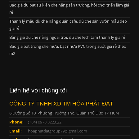
Báo giá dù bạt sự kiện che nắng sân trường, hội chợ, triển lãm giá
rẻ
Thanh lý mẫu dù che nắng quán cafe, dù che sân vườn mẫu đẹp
giá rẻ
Bảng giá dù che nắng ngoài trời, dù che lệch tâm thanh lý giá rẻ
Báo giá bạt trong che mưa, bạt nhựa PVC trong suốt giá rẻ theo
m2
Liên hệ với chúng tôi
CÔNG TY TNHH XD TM HÒA PHÁT ĐẠT
6 Đường Số 10, Phường Trường Thọ, Quận Thủ Đức, TP HCM
Phone:
(+84) 0978.322.622
Email:
hoaphatdatgroup79@gmail.com