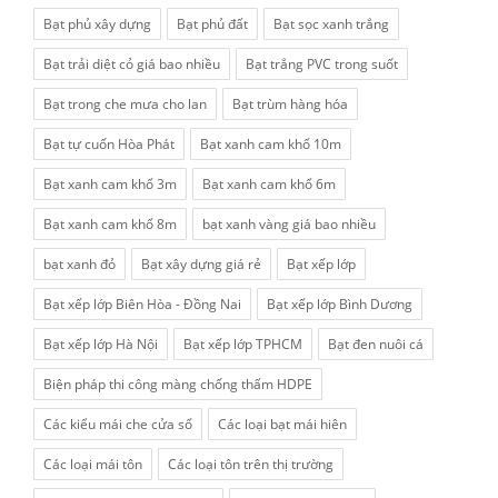
Bạt phủ xây dựng
Bạt phủ đất
Bạt sọc xanh trắng
Bạt trải diệt cỏ giá bao nhiều
Bạt trắng PVC trong suốt
Bạt trong che mưa cho lan
Bạt trùm hàng hóa
Bạt tự cuốn Hòa Phát
Bạt xanh cam khổ 10m
Bạt xanh cam khổ 3m
Bạt xanh cam khổ 6m
Bạt xanh cam khổ 8m
bạt xanh vàng giá bao nhiều
bạt xanh đỏ
Bạt xây dựng giá rẻ
Bạt xếp lớp
Bạt xếp lớp Biên Hòa - Đồng Nai
Bạt xếp lớp Bình Dương
Bạt xếp lớp Hà Nội
Bạt xếp lớp TPHCM
Bạt đen nuôi cá
Biện pháp thi công màng chống thấm HDPE
Các kiểu mái che cửa sổ
Các loại bạt mái hiên
Các loại mái tôn
Các loại tôn trên thị trường