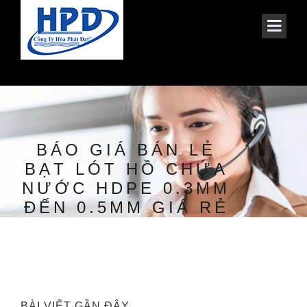
BÁO GIÁ BÁN LẺ
BẠT LÓT HỒ CHỨA
NƯỚC HDPE 0.3MM
ĐẾN 0.5MM GIÁ RẺ
BÀI VIẾT GẦN ĐÂY