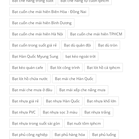
Bạt che nắng trong suốt
Bạt che nắng tự cuốn tphcm
Bạt cuốn che mái hiên Biên Hòa - Đồng Nai
Bạt cuốn che mái hiên Bình Dương
Bạt cuốn che mái hiên Hà Nội
Bạt cuốn che mái hiên TPHCM
Bạt cuốn trong suốt giá rẻ
Bạt dù quân đội
Bạt dù tròn
Bạt Hàn Quốc Myung Sung
bạt kéo ngoài trời
Bạt kéo quán cafe
Bạt lót công trình
Bạt lót hồ cá tphcm
Bạt lót hồ chứa nước
Bạt mái che Hàn Quốc
Bạt mái che mưa ở đâu
Bạt mái xếp che nắng mưa
Bạt nhựa giá rẻ
Bạt nhựa Hàn Quốc
Bạt nhựa khổ lớn
Bạt nhựa PVC
Bạt nhựa sọc 3 màu
Bạt nhựa trắng
Bạt nhựa trong suốt sài gòn
Bạt nuôi tôm tphcm
Bạt phủ công nghiệp
Bạt phủ hàng hóa
Bạt phủ luống