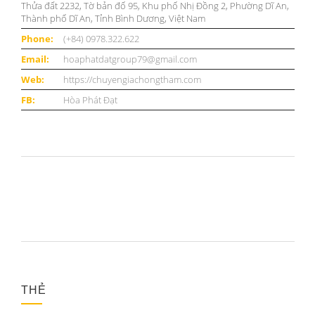
Thửa đất 2232, Tờ bản đố 95, Khu phố Nhị Đồng 2, Phường Dĩ An,
Thành phố Dĩ An, Tỉnh Bình Dương, Việt Nam
Phone:
(+84) 0978.322.622
Email:
hoaphatdatgroup79@gmail.com
Web:
https://chuyengiachongtham.com
FB:
Hòa Phát Đạt
THẺ