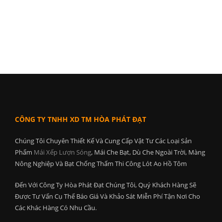
CÔNG TY TNHH XD TM HÒA PHÁT ĐẠT
Chúng Tôi Chuyên Thiết Kế Và Cung Cấp Vật Tư Các Loại Sản
Phẩm
Mái Xếp Lượn Sóng
, Mái Che Bạt, Dù Che Ngoài Trời, Màng
Nông Nghiệp Và Bạt Chống Thấm Thi Công Lót Ao Hồ Tôm
Đến Với Công Ty Hòa Phát Đạt Chúng Tôi, Quý Khách Hàng Sẽ
Được Tư Vấn Cụ Thể Báo Giá Và Khảo Sát Miễn Phí Tận Nơi Cho
Các Khác Hàng Có Nhu Cầu.