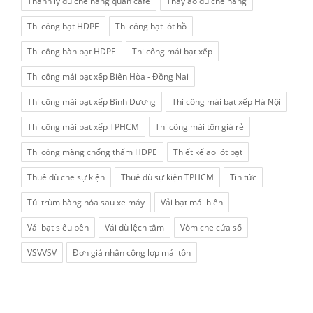
Thanh lý dù che nắng quán cafe
Thay áo dù che nắng
Thi công bạt HDPE
Thi công bạt lót hồ
Thi công hàn bạt HDPE
Thi công mái bạt xếp
Thi công mái bạt xếp Biên Hòa - Đồng Nai
Thi công mái bạt xếp Bình Dương
Thi công mái bạt xếp Hà Nội
Thi công mái bạt xếp TPHCM
Thi công mái tôn giá rẻ
Thi công màng chống thấm HDPE
Thiết kế ao lót bạt
Thuê dù che sự kiện
Thuê dù sự kiện TPHCM
Tin tức
Túi trùm hàng hóa sau xe máy
Vải bạt mái hiên
Vải bạt siêu bền
Vải dù lệch tâm
Vòm che cửa sổ
VSVVSV
Đơn giá nhân công lợp mái tôn