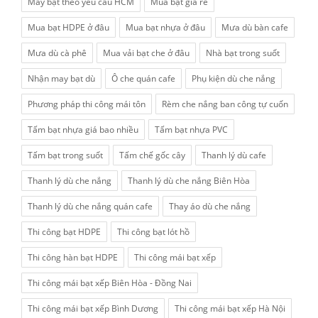
May bạt theo yêu cầu HCM
Mua bạt giá rẻ
Mua bạt HDPE ở đâu
Mua bạt nhựa ở đâu
Mưa dù bàn cafe
Mưa dù cà phê
Mua vải bạt che ở đâu
Nhà bạt trong suốt
Nhận may bạt dù
Ô che quán cafe
Phụ kiện dù che nắng
Phương pháp thi công mái tôn
Rèm che nắng ban công tự cuốn
Tấm bạt nhựa giá bao nhiều
Tấm bạt nhựa PVC
Tấm bạt trong suốt
Tấm chế gốc cây
Thanh lý dù cafe
Thanh lý dù che nắng
Thanh lý dù che nắng Biên Hòa
Thanh lý dù che nắng quán cafe
Thay áo dù che nắng
Thi công bạt HDPE
Thi công bạt lót hồ
Thi công hàn bạt HDPE
Thi công mái bạt xếp
Thi công mái bạt xếp Biên Hòa - Đồng Nai
Thi công mái bạt xếp Bình Dương
Thi công mái bạt xếp Hà Nội