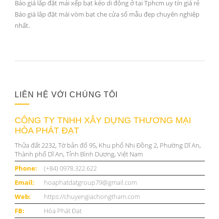
Báo giá lắp đặt mái xếp bạt kéo di động ở tại Tphcm uy tín giá rẻ
Báo giá lắp đặt mái vòm bạt che cửa sổ mẫu đẹp chuyên nghiệp
nhất.
LIÊN HỆ VỚI CHÚNG TÔI
CÔNG TY TNHH XÂY DỰNG THƯƠNG MẠI
HÒA PHÁT ĐẠT
Thửa đất 2232, Tờ bản đố 95, Khu phố Nhị Đồng 2, Phường Dĩ An,
Thành phố Dĩ An, Tỉnh Bình Dương, Việt Nam
Phone:
(+84) 0978.322.622
Email:
hoaphatdatgroup79@gmail.com
Web:
https://chuyengiachongtham.com
FB:
Hòa Phát Đạt