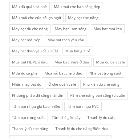
Mẫu dù quán cà phê
Mẫu mái che ban công đẹp
Mẫu mái che cửa sổ lợp ngói
May bạt che nắng
May bạt dù che nắng
May bạt lượn sóng
May bạt mái kéo
May bạt mái xếp
May bạt theo yêu cầu
May bạt theo yêu cầu HCM
Mua bạt giá rẻ
Mua bạt HDPE ở đâu
Mua bạt nhựa ở đâu
Mưa dù bàn cafe
Mưa dù cà phê
Mua vải bạt che ở đâu
Nhà bạt trong suốt
Nhận may bạt dù
Ô che quán cafe
Phụ kiện dù che nắng
Phương pháp thi công mái tôn
Rèm che nắng ban công tự cuốn
Tấm bạt nhựa giá bao nhiều
Tấm bạt nhựa PVC
Tấm bạt trong suốt
Tấm chế gốc cây
Thanh lý dù cafe
Thanh lý dù che nắng
Thanh lý dù che nắng Biên Hòa