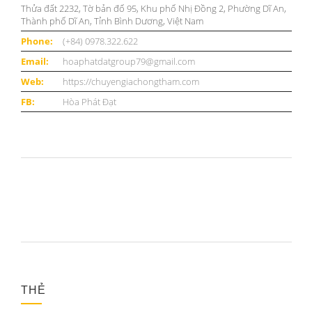
Thửa đất 2232, Tờ bản đố 95, Khu phố Nhị Đồng 2, Phường Dĩ An,
Thành phố Dĩ An, Tỉnh Bình Dương, Việt Nam
Phone:
(+84) 0978.322.622
Email:
hoaphatdatgroup79@gmail.com
Web:
https://chuyengiachongtham.com
FB:
Hòa Phát Đạt
THẺ