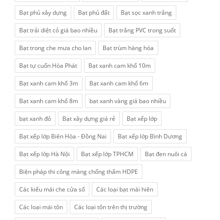
Bạt phủ xây dựng
Bạt phủ đất
Bạt sọc xanh trắng
Bạt trải diệt cỏ giá bao nhiều
Bạt trắng PVC trong suốt
Bạt trong che mưa cho lan
Bạt trùm hàng hóa
Bạt tự cuốn Hòa Phát
Bạt xanh cam khổ 10m
Bạt xanh cam khổ 3m
Bạt xanh cam khổ 6m
Bạt xanh cam khổ 8m
bạt xanh vàng giá bao nhiều
bạt xanh đỏ
Bạt xây dựng giá rẻ
Bạt xếp lớp
Bạt xếp lớp Biên Hòa - Đồng Nai
Bạt xếp lớp Bình Dương
Bạt xếp lớp Hà Nội
Bạt xếp lớp TPHCM
Bạt đen nuôi cá
Biện pháp thi công màng chống thấm HDPE
Các kiểu mái che cửa sổ
Các loại bạt mái hiên
Các loại mái tôn
Các loại tôn trên thị trường