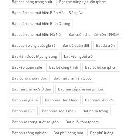
Bạt che nắng trong suốt
Bạt che nắng tự cuốn tphcm
Bạt cuốn che mái hiên Biên Hòa - Đồng Nai
Bạt cuốn che mái hiên Bình Dương
Bạt cuốn che mái hiên Hà Nội
Bạt cuốn che mái hiên TPHCM
Bạt cuốn trong suốt giá rẻ
Bạt dù quân đội
Bạt dù tròn
Bạt Hàn Quốc Myung Sung
bạt kéo ngoài trời
Bạt kéo quán cafe
Bạt lót công trình
Bạt lót hồ cá tphcm
Bạt lót hồ chứa nước
Bạt mái che Hàn Quốc
Bạt mái che mưa ở đâu
Bạt mái xếp che nắng mưa
Bạt nhựa giá rẻ
Bạt nhựa Hàn Quốc
Bạt nhựa khổ lớn
Bạt nhựa PVC
Bạt nhựa sọc 3 màu
Bạt nhựa trắng
Bạt nhựa trong suốt sài gòn
Bạt nuôi tôm tphcm
Bạt phủ công nghiệp
Bạt phủ hàng hóa
Bạt phủ luống