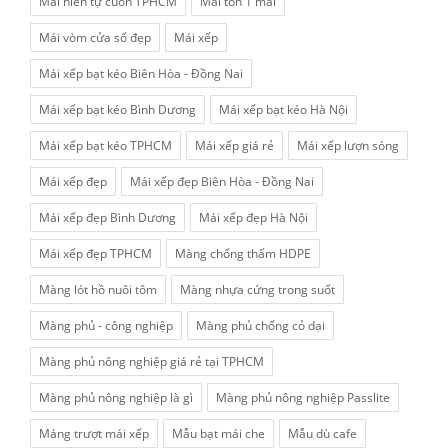
Mái hiên tự cuốn TPHCM
Mái tôn 1 mái
Mái vòm cửa sổ đẹp
Mái xếp
Mái xếp bạt kéo Biên Hòa - Đồng Nai
Mái xếp bạt kéo Bình Dương
Mái xếp bạt kéo Hà Nội
Mái xếp bạt kéo TPHCM
Mái xếp giá rẻ
Mái xếp lượn sóng
Mái xếp đẹp
Mái xếp đẹp Biên Hòa - Đồng Nai
Mái xếp đẹp Bình Dương
Mái xếp đẹp Hà Nội
Mái xếp đẹp TPHCM
Màng chống thấm HDPE
Màng lót hồ nuôi tôm
Màng nhựa cứng trong suốt
Màng phủ - công nghiệp
Màng phủ chống cỏ dại
Màng phủ nông nghiệp giá rẻ tại TPHCM
Màng phủ nông nghiệp là gì
Màng phủ nông nghiệp Passlite
Máng trượt mái xếp
Mẫu bạt mái che
Mẫu dù cafe