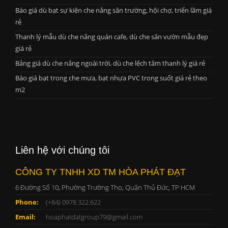
Báo giá dù bạt sự kiện che nắng sân trường, hội chợ, triển lãm giá
rẻ
Thanh lý mẫu dù che nắng quán cafe, dù che sân vườn mẫu đẹp
giá rẻ
Bảng giá dù che nắng ngoài trời, dù che lệch tâm thanh lý giá rẻ
Báo giá bạt trong che mưa, bạt nhựa PVC trong suốt giá rẻ theo
m2
Liên hệ với chúng tôi
CÔNG TY TNHH XD TM HÒA PHÁT ĐẠT
6 Đường Số 10, Phường Trường Thọ, Quận Thủ Đức, TP HCM
Phone:
(+84) 0978.322.622
Email:
hoaphatdatgroup79@gmail.com