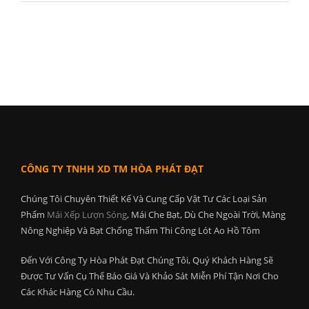
CÔNG TY TNHH XD TM HÒA PHÁT ĐẠT
Chúng Tôi Chuyên Thiết Kế Và Cung Cấp Vật Tư Các Loại Sản
Phẩm
Mái Xếp Lượn Sóng
, Mái Che Bạt, Dù Che Ngoài Trời, Màng
Nông Nghiệp Và Bạt Chống Thấm Thi Công Lót Ao Hồ Tôm
Đến Với Công Ty Hòa Phát Đạt Chúng Tôi, Quý Khách Hàng Sẽ
Được Tư Vấn Cụ Thể Báo Giá Và Khảo Sát Miễn Phí Tận Nơi Cho
Các Khác Hàng Có Nhu Cầu.