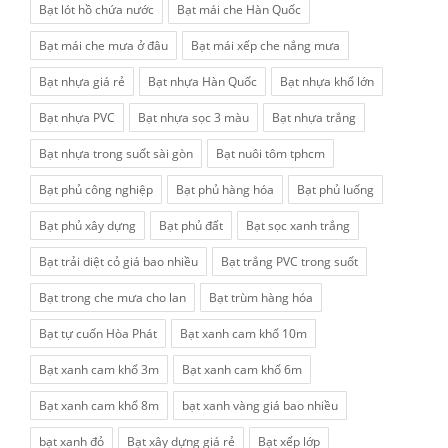
Bạt lót hồ chứa nước
Bạt mái che Hàn Quốc
Bạt mái che mưa ở đâu
Bạt mái xếp che nắng mưa
Bạt nhựa giá rẻ
Bạt nhựa Hàn Quốc
Bạt nhựa khổ lớn
Bạt nhựa PVC
Bạt nhựa sọc 3 màu
Bạt nhựa trắng
Bạt nhựa trong suốt sài gòn
Bạt nuôi tôm tphcm
Bạt phủ công nghiệp
Bạt phủ hàng hóa
Bạt phủ luống
Bạt phủ xây dựng
Bạt phủ đất
Bạt sọc xanh trắng
Bạt trải diệt cỏ giá bao nhiều
Bạt trắng PVC trong suốt
Bạt trong che mưa cho lan
Bạt trùm hàng hóa
Bạt tự cuốn Hòa Phát
Bạt xanh cam khổ 10m
Bạt xanh cam khổ 3m
Bạt xanh cam khổ 6m
Bạt xanh cam khổ 8m
bạt xanh vàng giá bao nhiều
bạt xanh đỏ
Bạt xây dựng giá rẻ
Bạt xếp lớp