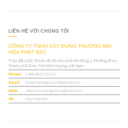
LIÊN HỆ VỚI CHÚNG TÔI
CÔNG TY TNHH XÂY DỰNG THƯƠNG MẠI
HÒA PHÁT ĐẠT
Thửa đất 2232, Tờ bản đố 95, Khu phố Nhị Đồng 2, Phường Dĩ An,
Thành phố Dĩ An, Tỉnh Bình Dương, Việt Nam
Phone:
(+84) 0978.322.622
Email:
hoaphatdatgroup79@gmail.com
Web:
https://chuyengiachongtham.com
FB:
Hòa Phát Đạt