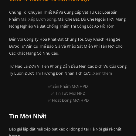
Chúng Tôi Chuyên Thiết Kế Và Cung Cấp Vật Tư Các Loại Sản
Phẩm
Mái Xếp Lượn Sóng
, Mái Che Bạt, Dù Che Ngoài Trời, Màng
Nông Nghiệp Và Bạt Chống Thấm Thi Công Lót Ao Hồ Tôm
Đến Với Công Ty Hòa Phát Đạt Chúng Tôi, Quý Khách Hàng Sẽ
Được Tư Vấn Cụ Thể Báo Giá Và Khảo Sát Miễn Phí Tận Nơi Cho
Các Khác Hàng Có Nhu Cầu.
Tự Hào Là Đơn Vị Tiên Phong Dẫn Đầu Nên Các Dịch Vụ Của Công
Ty Luôn Được Thị Trường Đón Nhận Tích Cực...
Xem thêm
✅ Sản Phẩm Mới HPD
✅ Tin Tức Mới HPD
✅ Hoạt Động Mới HPD
Tin Mới Nhất
Báo giá lắp đặt mái xếp bạt kéo di đông ở tại Hà Nội giá rẻ chất