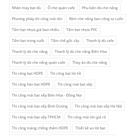
Nhận may bạt dù
Ô che quán cafe
Phụ kiện dù che nắng
Phương pháp thi công mái tôn
Rèm che nắng ban công tự cuốn
Tấm bạt nhựa giá bao nhiều
Tấm bạt nhựa PVC
Tấm bạt trong suốt
Tấm chế gốc cây
Thanh lý dù cafe
Thanh lý dù che nắng
Thanh lý dù che nắng Biên Hòa
Thanh lý dù che nắng quán cafe
Thay áo dù che nắng
Thi công bạt HDPE
Thi công bạt lót hồ
Thi công hàn bạt HDPE
Thi công mái bạt xếp
Thi công mái bạt xếp Biên Hòa - Đồng Nai
Thi công mái bạt xếp Bình Dương
Thi công mái bạt xếp Hà Nội
Thi công mái bạt xếp TPHCM
Thi công mái tôn giá rẻ
Thi công màng chống thấm HDPE
Thiết kế ao lót bạt