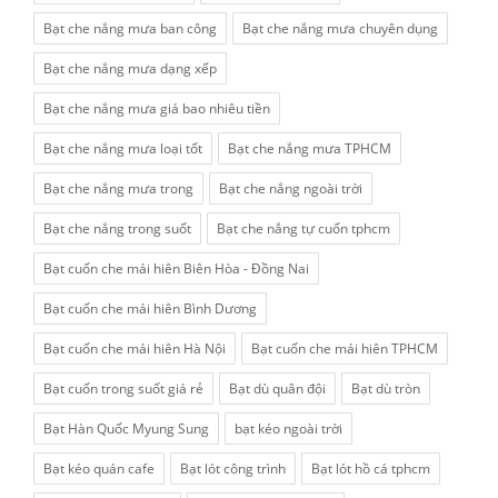
Bạt che nắng mưa ban công
Bạt che nắng mưa chuyên dụng
Bạt che nắng mưa dạng xếp
Bạt che nắng mưa giá bao nhiêu tiền
Bạt che nắng mưa loại tốt
Bạt che nắng mưa TPHCM
Bạt che nắng mưa trong
Bạt che nắng ngoài trời
Bạt che nắng trong suốt
Bạt che nắng tự cuốn tphcm
Bạt cuốn che mái hiên Biên Hòa - Đồng Nai
Bạt cuốn che mái hiên Bình Dương
Bạt cuốn che mái hiên Hà Nội
Bạt cuốn che mái hiên TPHCM
Bạt cuốn trong suốt giá rẻ
Bạt dù quân đội
Bạt dù tròn
Bạt Hàn Quốc Myung Sung
bạt kéo ngoài trời
Bạt kéo quán cafe
Bạt lót công trình
Bạt lót hồ cá tphcm