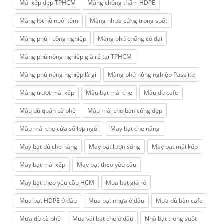
Mái xếp đẹp TPHCM
Màng chống thấm HDPE
Màng lót hồ nuôi tôm
Màng nhựa cứng trong suốt
Màng phủ - công nghiệp
Màng phủ chống cỏ dại
Màng phủ nông nghiệp giá rẻ tại TPHCM
Màng phủ nông nghiệp là gì
Màng phủ nông nghiệp Passlite
Máng trượt mái xếp
Mẫu bạt mái che
Mẫu dù cafe
Mẫu dù quán cà phê
Mẫu mái che ban công đẹp
Mẫu mái che cửa sổ lợp ngói
May bạt che nắng
May bạt dù che nắng
May bạt lượn sóng
May bạt mái kéo
May bạt mái xếp
May bạt theo yêu cầu
May bạt theo yêu cầu HCM
Mua bạt giá rẻ
Mua bạt HDPE ở đâu
Mua bạt nhựa ở đâu
Mưa dù bàn cafe
Mưa dù cà phê
Mua vải bạt che ở đâu
Nhà bạt trong suốt