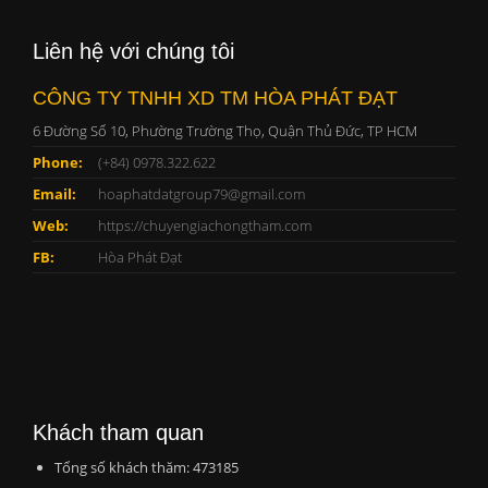
Liên hệ với chúng tôi
CÔNG TY TNHH XD TM HÒA PHÁT ĐẠT
6 Đường Số 10, Phường Trường Thọ, Quận Thủ Đức, TP HCM
Phone:
(+84) 0978.322.622
Email:
hoaphatdatgroup79@gmail.com
Web:
https://chuyengiachongtham.com
FB:
Hòa Phát Đạt
Khách tham quan
Tổng số khách thăm: 473185