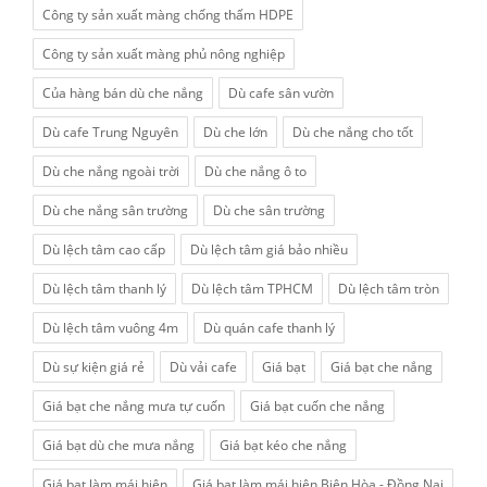
Công ty sản xuất màng chống thấm HDPE
Công ty sản xuất màng phủ nông nghiệp
Của hàng bán dù che nắng
Dù cafe sân vườn
Dù cafe Trung Nguyên
Dù che lớn
Dù che nắng cho tốt
Dù che nắng ngoài trời
Dù che nắng ô to
Dù che nắng sân trường
Dù che sân trường
Dù lệch tâm cao cấp
Dù lệch tâm giá bảo nhiều
Dù lệch tâm thanh lý
Dù lệch tâm TPHCM
Dù lệch tâm tròn
Dù lệch tâm vuông 4m
Dù quán cafe thanh lý
Dù sự kiện giá rẻ
Dù vải cafe
Giá bạt
Giá bạt che nắng
Giá bạt che nắng mưa tự cuốn
Giá bạt cuốn che nắng
Giá bạt dù che mưa nắng
Giá bạt kéo che nắng
Giá bạt làm mái hiên
Giá bạt làm mái hiên Biên Hòa - Đồng Nai