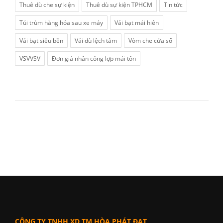
Thuê dù che sự kiện
Thuê dù sự kiện TPHCM
Tin tức
Túi trùm hàng hóa sau xe máy
Vải bạt mái hiên
Vải bạt siêu bền
Vải dù lệch tâm
Vòm che cửa sổ
VSVVSV
Đơn giá nhân công lợp mái tôn
CÔNG TY TNHH XD TM HÒA PHÁT ĐẠT