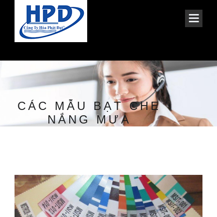
CÁC MẪU BẠT CHE
NẮNG MƯA