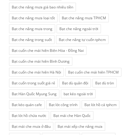
Bạt che nắng mưa giá bao nhiêu tiền
Bạt che nắng mưa loại tốt
Bạt che nắng mưa TPHCM
Bạt che nắng mưa trong
Bạt che nắng ngoài trời
Bạt che nắng trong suốt
Bạt che nắng tự cuốn tphcm
Bạt cuốn che mái hiên Biên Hòa - Đồng Nai
Bạt cuốn che mái hiên Bình Dương
Bạt cuốn che mái hiên Hà Nội
Bạt cuốn che mái hiên TPHCM
Bạt cuốn trong suốt giá rẻ
Bạt dù quân đội
Bạt dù tròn
Bạt Hàn Quốc Myung Sung
bạt kéo ngoài trời
Bạt kéo quán cafe
Bạt lót công trình
Bạt lót hồ cá tphcm
Bạt lót hồ chứa nước
Bạt mái che Hàn Quốc
Bạt mái che mưa ở đâu
Bạt mái xếp che nắng mưa