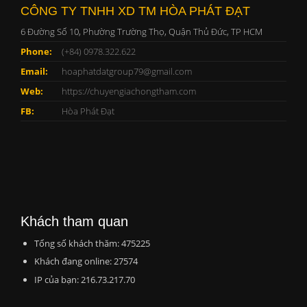
CÔNG TY TNHH XD TM HÒA PHÁT ĐẠT
6 Đường Số 10, Phường Trường Thọ, Quận Thủ Đức, TP HCM
Phone:
(+84) 0978.322.622
Email:
hoaphatdatgroup79@gmail.com
Web:
https://chuyengiachongtham.com
FB:
Hòa Phát Đạt
Khách tham quan
Tổng số khách thăm: 475225
Khách đang online: 27574
IP của bạn: 216.73.217.70