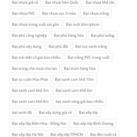
Bạt nhựa giá rẻ
Bạt nhựa Hàn Quốc
Bạt nhựa khổ lớn
Bạt nhựa PVC
Bạt nhựa sọc 3 màu
Bạt nhựa trắng
Bạt nhựa trong suốt sài gòn
Bạt nuôi tôm tphcm
Bạt phủ công nghiệp
Bạt phủ hàng hóa
Bạt phủ luống
Bạt phủ xây dựng
Bạt phủ đất
Bạt sọc xanh trắng
Bạt trải diệt cỏ giá bao nhiều
Bạt trắng PVC trong suốt
Bạt trong che mưa cho lan
Bạt trùm hàng hóa
Bạt tự cuốn Hòa Phát
Bạt xanh cam khổ 10m
Bạt xanh cam khổ 3m
Bạt xanh cam khổ 6m
Bạt xanh cam khổ 8m
bạt xanh vàng giá bao nhiều
bạt xanh đỏ
Bạt xây dựng giá rẻ
Bạt xếp lớp
Bạt xếp lớp Biên Hòa - Đồng Nai
Bạt xếp lớp Bình Dương
Bạt xếp lớp Hà Nội
Bạt xếp lớp TPHCM
Bạt đen nuôi cá