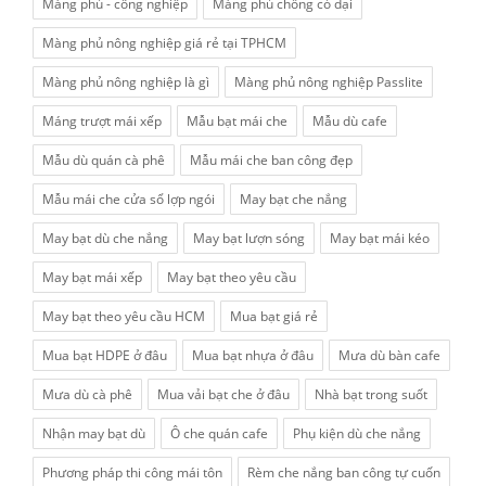
Màng phủ - công nghiệp
Màng phủ chống cỏ dại
Màng phủ nông nghiệp giá rẻ tại TPHCM
Màng phủ nông nghiệp là gì
Màng phủ nông nghiệp Passlite
Máng trượt mái xếp
Mẫu bạt mái che
Mẫu dù cafe
Mẫu dù quán cà phê
Mẫu mái che ban công đẹp
Mẫu mái che cửa sổ lợp ngói
May bạt che nắng
May bạt dù che nắng
May bạt lượn sóng
May bạt mái kéo
May bạt mái xếp
May bạt theo yêu cầu
May bạt theo yêu cầu HCM
Mua bạt giá rẻ
Mua bạt HDPE ở đâu
Mua bạt nhựa ở đâu
Mưa dù bàn cafe
Mưa dù cà phê
Mua vải bạt che ở đâu
Nhà bạt trong suốt
Nhận may bạt dù
Ô che quán cafe
Phụ kiện dù che nắng
Phương pháp thi công mái tôn
Rèm che nắng ban công tự cuốn