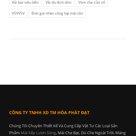
Vải bạt siêu bền
Vải dù lệch tâm
Vòm che cửa sổ
VSVVSV
Đơn giá nhân công lợp mái tôn
CÔNG TY TNHH XD TM HÒA PHÁT ĐẠT
Chúng Tôi Chuyên Thiết Kế Và Cung Cấp Vật Tư Các Loại Sản
Phẩm
Mái Xếp Lượn Sóng
, Mái Che Bạt, Dù Che Ngoài Trời, Màng