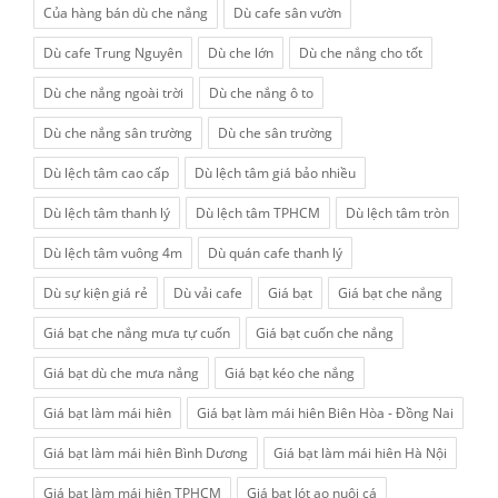
Của hàng bán dù che nắng
Dù cafe sân vườn
Dù cafe Trung Nguyên
Dù che lớn
Dù che nắng cho tốt
Dù che nắng ngoài trời
Dù che nắng ô to
Dù che nắng sân trường
Dù che sân trường
Dù lệch tâm cao cấp
Dù lệch tâm giá bảo nhiều
Dù lệch tâm thanh lý
Dù lệch tâm TPHCM
Dù lệch tâm tròn
Dù lệch tâm vuông 4m
Dù quán cafe thanh lý
Dù sự kiện giá rẻ
Dù vải cafe
Giá bạt
Giá bạt che nắng
Giá bạt che nắng mưa tự cuốn
Giá bạt cuốn che nắng
Giá bạt dù che mưa nắng
Giá bạt kéo che nắng
Giá bạt làm mái hiên
Giá bạt làm mái hiên Biên Hòa - Đồng Nai
Giá bạt làm mái hiên Bình Dương
Giá bạt làm mái hiên Hà Nội
Giá bạt làm mái hiên TPHCM
Giá bạt lót ao nuôi cá