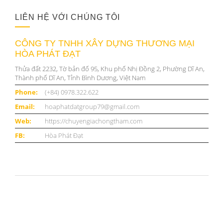
LIÊN HỆ VỚI CHÚNG TÔI
CÔNG TY TNHH XÂY DỰNG THƯƠNG MẠI
HÒA PHÁT ĐẠT
Thửa đất 2232, Tờ bản đố 95, Khu phố Nhị Đồng 2, Phường Dĩ An,
Thành phố Dĩ An, Tỉnh Bình Dương, Việt Nam
Phone:
(+84) 0978.322.622
Email:
hoaphatdatgroup79@gmail.com
Web:
https://chuyengiachongtham.com
FB:
Hòa Phát Đạt