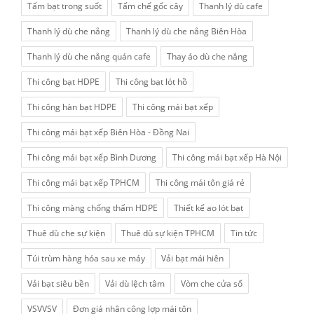
Tấm bạt trong suốt
Tấm chế gốc cây
Thanh lý dù cafe
Thanh lý dù che nắng
Thanh lý dù che nắng Biên Hòa
Thanh lý dù che nắng quán cafe
Thay áo dù che nắng
Thi công bạt HDPE
Thi công bạt lót hồ
Thi công hàn bạt HDPE
Thi công mái bạt xếp
Thi công mái bạt xếp Biên Hòa - Đồng Nai
Thi công mái bạt xếp Bình Dương
Thi công mái bạt xếp Hà Nội
Thi công mái bạt xếp TPHCM
Thi công mái tôn giá rẻ
Thi công màng chống thấm HDPE
Thiết kế ao lót bạt
Thuê dù che sự kiện
Thuê dù sự kiện TPHCM
Tin tức
Túi trùm hàng hóa sau xe máy
Vải bạt mái hiên
Vải bạt siêu bền
Vải dù lệch tâm
Vòm che cửa sổ
VSVVSV
Đơn giá nhân công lợp mái tôn