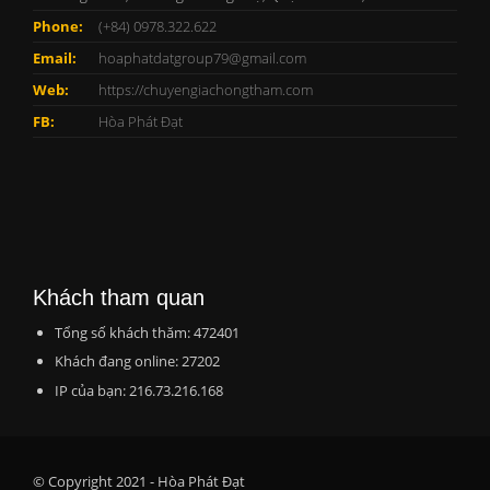
Phone:
(+84) 0978.322.622
Email:
hoaphatdatgroup79@gmail.com
Web:
https://chuyengiachongtham.com
FB:
Hòa Phát Đạt
Khách tham quan
Tổng số khách thăm: 472401
Khách đang online: 27202
IP của bạn: 216.73.216.168
© Copyright 2021 - Hòa Phát Đạt