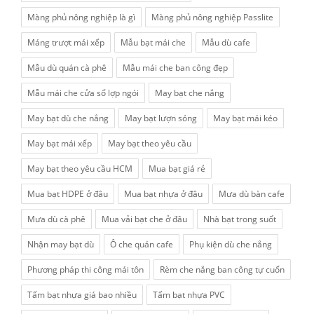
Màng phủ nông nghiệp là gì
Màng phủ nông nghiệp Passlite
Máng trượt mái xếp
Mẫu bạt mái che
Mẫu dù cafe
Mẫu dù quán cà phê
Mẫu mái che ban công đẹp
Mẫu mái che cửa sổ lợp ngói
May bạt che nắng
May bạt dù che nắng
May bạt lượn sóng
May bạt mái kéo
May bạt mái xếp
May bạt theo yêu cầu
May bạt theo yêu cầu HCM
Mua bạt giá rẻ
Mua bạt HDPE ở đâu
Mua bạt nhựa ở đâu
Mưa dù bàn cafe
Mưa dù cà phê
Mua vải bạt che ở đâu
Nhà bạt trong suốt
Nhận may bạt dù
Ô che quán cafe
Phụ kiện dù che nắng
Phương pháp thi công mái tôn
Rèm che nắng ban công tự cuốn
Tấm bạt nhựa giá bao nhiều
Tấm bạt nhựa PVC