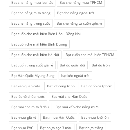
Bạt che nắng mưa loại tốt
Bạt che nắng mưa TPHCM
Bạt che nắng mưa trong
Bạt che nắng ngoài trời
Bạt che nắng trong suốt
Bạt che nắng tự cuốn tphcm
Bạt cuốn che mái hiên Biên Hòa - Đồng Nai
Bạt cuốn che mái hiên Bình Dương
Bạt cuốn che mái hiên Hà Nội
Bạt cuốn che mái hiên TPHCM
Bạt cuốn trong suốt giá rẻ
Bạt dù quân đội
Bạt dù tròn
Bạt Hàn Quốc Myung Sung
bạt kéo ngoài trời
Bạt kéo quán cafe
Bạt lót công trình
Bạt lót hồ cá tphcm
Bạt lót hồ chứa nước
Bạt mái che Hàn Quốc
Bạt mái che mưa ở đâu
Bạt mái xếp che nắng mưa
Bạt nhựa giá rẻ
Bạt nhựa Hàn Quốc
Bạt nhựa khổ lớn
Bạt nhựa PVC
Bạt nhựa sọc 3 màu
Bạt nhựa trắng