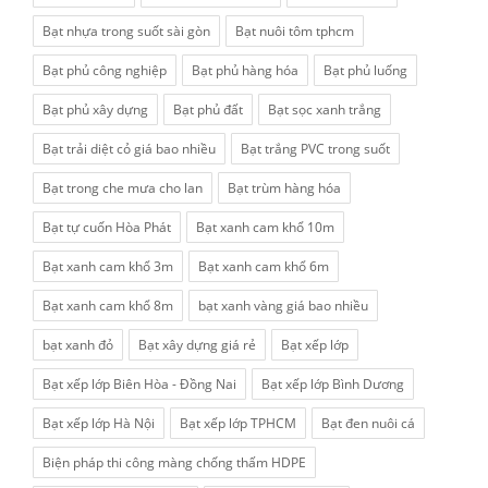
Bạt nhựa trong suốt sài gòn
Bạt nuôi tôm tphcm
Bạt phủ công nghiệp
Bạt phủ hàng hóa
Bạt phủ luống
Bạt phủ xây dựng
Bạt phủ đất
Bạt sọc xanh trắng
Bạt trải diệt cỏ giá bao nhiều
Bạt trắng PVC trong suốt
Bạt trong che mưa cho lan
Bạt trùm hàng hóa
Bạt tự cuốn Hòa Phát
Bạt xanh cam khổ 10m
Bạt xanh cam khổ 3m
Bạt xanh cam khổ 6m
Bạt xanh cam khổ 8m
bạt xanh vàng giá bao nhiều
bạt xanh đỏ
Bạt xây dựng giá rẻ
Bạt xếp lớp
Bạt xếp lớp Biên Hòa - Đồng Nai
Bạt xếp lớp Bình Dương
Bạt xếp lớp Hà Nội
Bạt xếp lớp TPHCM
Bạt đen nuôi cá
Biện pháp thi công màng chống thấm HDPE