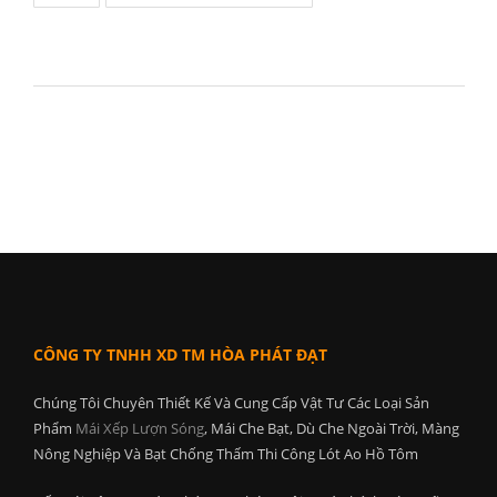
CÔNG TY TNHH XD TM HÒA PHÁT ĐẠT
Chúng Tôi Chuyên Thiết Kế Và Cung Cấp Vật Tư Các Loại Sản
Phẩm
Mái Xếp Lượn Sóng
, Mái Che Bạt, Dù Che Ngoài Trời, Màng
Nông Nghiệp Và Bạt Chống Thấm Thi Công Lót Ao Hồ Tôm