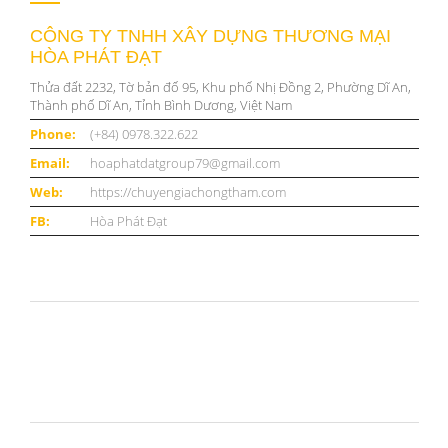
CÔNG TY TNHH XÂY DỰNG THƯƠNG MẠI
HÒA PHÁT ĐẠT
Thửa đất 2232, Tờ bản đố 95, Khu phố Nhị Đồng 2, Phường Dĩ An,
Thành phố Dĩ An, Tỉnh Bình Dương, Việt Nam
Phone:
(+84) 0978.322.622
Email:
hoaphatdatgroup79@gmail.com
Web:
https://chuyengiachongtham.com
FB:
Hòa Phát Đạt