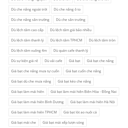
Dù che nắng ngoài trời
Dù che nắng ô to
Dù che nắng sân trường
Dù che sân trường
Dù lệch tâm cao cấp
Dù lệch tâm giá bảo nhiều
Dù lệch tâm thanh lý
Dù lệch tâm TPHCM
Dù lệch tâm tròn
Dù lệch tâm vuông 4m
Dù quán cafe thanh lý
Dù sự kiện giá rẻ
Dù vải cafe
Giá bạt
Giá bạt che nắng
Giá bạt che nắng mưa tự cuốn
Giá bạt cuốn che nắng
Giá bạt dù che mưa nắng
Giá bạt kéo che nắng
Giá bạt làm mái hiên
Giá bạt làm mái hiên Biên Hòa - Đồng Nai
Giá bạt làm mái hiên Bình Dương
Giá bạt làm mái hiên Hà Nội
Giá bạt làm mái hiên TPHCM
Giá bạt lót ao nuôi cá
Giá bạt mái che
Giá bạt mái xếp lượn sóng