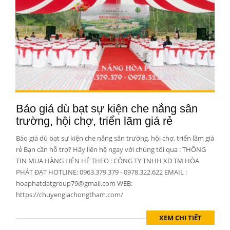
Báo giá dù bạt sự kiện che nắng sân
trường, hội chợ, triển lãm giá rẻ
Báo giá dù bạt sự kiện che nắng sân trường, hội chợ, triển lãm giá
rẻ Bạn cần hỗ trợ? Hãy liên hệ ngay với chúng tôi qua : THÔNG
TIN MUA HÀNG LIÊN HỆ THEO : CÔNG TY TNHH XD TM HÒA
PHÁT ĐẠT HOTLINE: 0963.379.379 - 0978.322.622 EMAIL :
hoaphatdatgroup79@gmail.com WEB:
https://chuyengiachongtham.com/
XEM CHI TIẾT