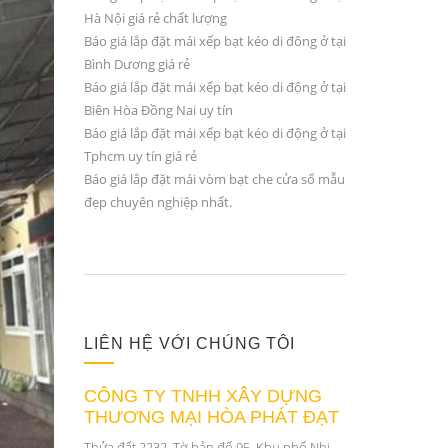
Hà Nội giá rẻ chất lượng
Báo giá lắp đặt mái xếp bạt kéo di đông ở tại
Bình Dương giá rẻ
Báo giá lắp đặt mái xếp bạt kéo di động ở tại
Biên Hòa Đồng Nai uy tín
Báo giá lắp đặt mái xếp bạt kéo di động ở tại
Tphcm uy tín giá rẻ
Báo giá lắp đặt mái vòm bạt che cửa sổ mẫu
đẹp chuyên nghiệp nhất.
LIÊN HỆ VỚI CHÚNG TÔI
CÔNG TY TNHH XÂY DỰNG
THƯƠNG MẠI HÒA PHÁT ĐẠT
Thửa đất 2232, Tờ bản đố 95, Khu phố Nhị