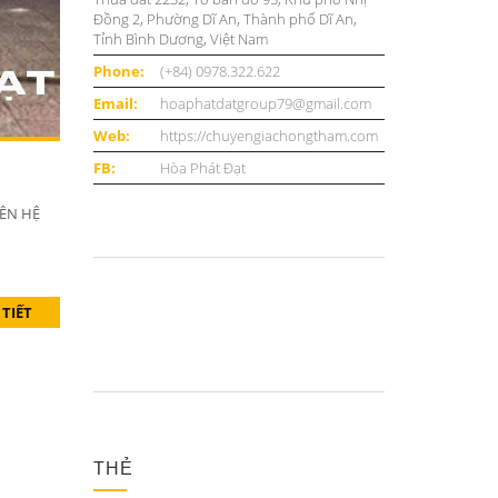
Đồng 2, Phường Dĩ An, Thành phố Dĩ An,
Tỉnh Bình Dương, Việt Nam
Phone:
(+84) 0978.322.622
Email:
hoaphatdatgroup79@gmail.com
Web:
https://chuyengiachongtham.com
FB:
Hòa Phát Đạt
IÊN HỆ
 TIẾT
THẺ