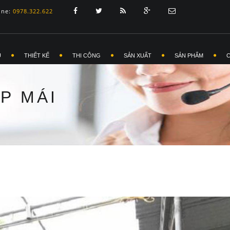
ine:
0978.322.622
Ủ
THIẾT KẾ
THI CÔNG
SẢN XUẤT
SẢN PHẨM
P MÁI