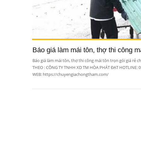
Báo giá làm mái tôn, thợ thi công má
Báo giá làm mái tôn, thợ thi công mái tôn trọn gói giá r
THEO : CÔNG TY TNHH XD TM HÒA PHÁT ĐẠT HOTLINE: 096
WEB: https://chuyengiachongtham.com/