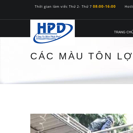
08:00-16:00
Thời gian làm viêc Thứ 2- Thứ 7
Hotl
TRANG CH
CÁC MÀU TÔN LỢ