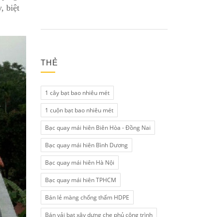
, biệt
THẺ
1 cây bạt bao nhiêu mét
1 cuộn bạt bao nhiêu mét
Bạc quay mái hiên Biên Hòa - Đồng Nai
Bạc quay mái hiên Bình Dương
Bạc quay mái hiên Hà Nội
Bạc quay mái hiên TPHCM
Bán lẻ màng chống thấm HDPE
Bán vải bạt xây dựng che phủ công trình