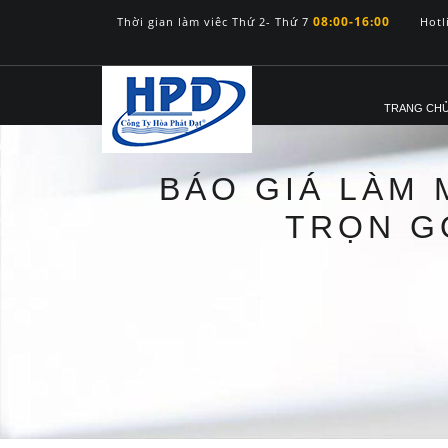
08:00-16:00
Thời gian làm viêc Thứ 2- Thứ 7
Hotl
TRANG CH
BÁO GIÁ LÀM 
TRỌN G