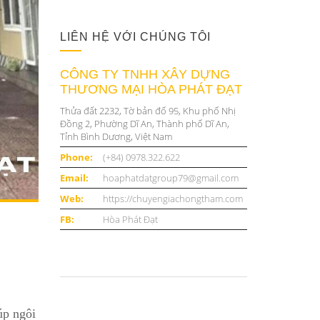
LIÊN HỆ VỚI CHÚNG TÔI
CÔNG TY TNHH XÂY DỰNG
THƯƠNG MẠI HÒA PHÁT ĐẠT
Thửa đất 2232, Tờ bản đố 95, Khu phố Nhị
Đồng 2, Phường Dĩ An, Thành phố Dĩ An,
Tỉnh Bình Dương, Việt Nam
Phone:
(+84) 0978.322.622
Email:
hoaphatdatgroup79@gmail.com
Web:
https://chuyengiachongtham.com
FB:
Hòa Phát Đạt
úp ngôi