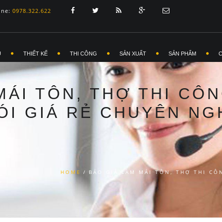
ine:
0978.322.622
Ủ
THIẾT KẾ
THI CÔNG
SẢN XUẤT
SẢN PHẨM
MÁI TÔN, THỢ THI CÔ
ÓI GIÁ RẺ CHUYÊN NG
HOME
/
BÁO GIÁ LÀM MÁI TÔN, THỢ THI CÔ