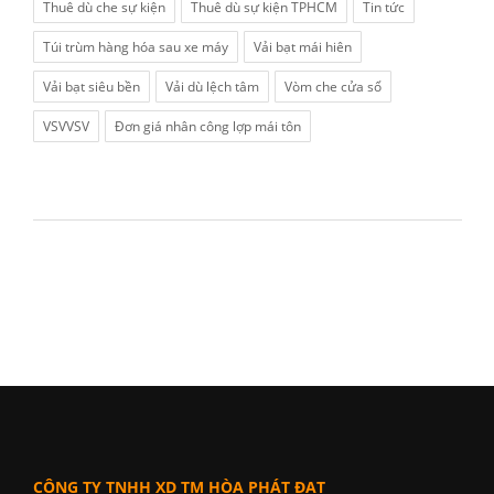
Thuê dù che sự kiện
Thuê dù sự kiện TPHCM
Tin tức
Túi trùm hàng hóa sau xe máy
Vải bạt mái hiên
Vải bạt siêu bền
Vải dù lệch tâm
Vòm che cửa sổ
VSVVSV
Đơn giá nhân công lợp mái tôn
CÔNG TY TNHH XD TM HÒA PHÁT ĐẠT