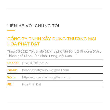
LIÊN HỆ VỚI CHÚNG TÔI
CÔNG TY TNHH XÂY DỰNG THƯƠNG MẠI
HÒA PHÁT ĐẠT
Thửa đất 2232, Tờ bản đố 95, Khu phố Nhị Đồng 2, Phường Dĩ An,
Thành phố Dĩ An, Tỉnh Bình Dương, Việt Nam
Phone:
(+84) 0978.322.622
Email:
hoaphatdatgroup79@gmail.com
Web:
https://chuyengiachongtham.com
FB:
Hòa Phát Đạt