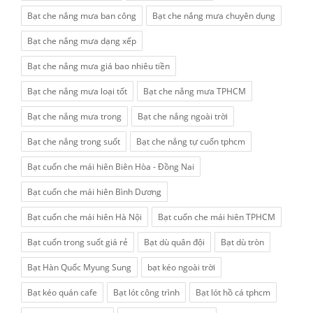
Bạt che nắng mưa ban công
Bạt che nắng mưa chuyên dụng
Bạt che nắng mưa dạng xếp
Bạt che nắng mưa giá bao nhiêu tiền
Bạt che nắng mưa loại tốt
Bạt che nắng mưa TPHCM
Bạt che nắng mưa trong
Bạt che nắng ngoài trời
Bạt che nắng trong suốt
Bạt che nắng tự cuốn tphcm
Bạt cuốn che mái hiên Biên Hòa - Đồng Nai
Bạt cuốn che mái hiên Bình Dương
Bạt cuốn che mái hiên Hà Nội
Bạt cuốn che mái hiên TPHCM
Bạt cuốn trong suốt giá rẻ
Bạt dù quân đội
Bạt dù tròn
Bạt Hàn Quốc Myung Sung
bạt kéo ngoài trời
Bạt kéo quán cafe
Bạt lót công trình
Bạt lót hồ cá tphcm