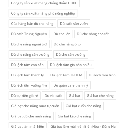
Công ty sản xuất màng chống thấm HDPE
Công ty sản xuất màng phủ nông nghiệp
Của hàng bán dù che nắng
Dù cafe sân vườn
Dù cafe Trung Nguyên
Dù che lớn
Dù che nắng cho tốt
Dù che nắng ngoài trời
Dù che nắng ô to
Dù che nắng sân trường
Dù che sân trường
Dù lệch tâm cao cấp
Dù lệch tâm giá bảo nhiều
Dù lệch tâm thanh lý
Dù lệch tâm TPHCM
Dù lệch tâm tròn
Dù lệch tâm vuông 4m
Dù quán cafe thanh lý
Dù sự kiện giá rẻ
Dù vải cafe
Giá bạt
Giá bạt che nắng
Giá bạt che nắng mưa tự cuốn
Giá bạt cuốn che nắng
Giá bạt dù che mưa nắng
Giá bạt kéo che nắng
Giá bạt làm mái hiên
Giá bạt làm mái hiên Biên Hòa - Đồng Nai