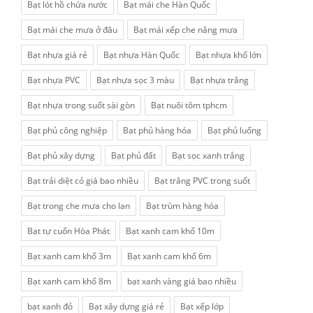
Bạt lót hồ chứa nước
Bạt mái che Hàn Quốc
Bạt mái che mưa ở đâu
Bạt mái xếp che nắng mưa
Bạt nhựa giá rẻ
Bạt nhựa Hàn Quốc
Bạt nhựa khổ lớn
Bạt nhựa PVC
Bạt nhựa sọc 3 màu
Bạt nhựa trắng
Bạt nhựa trong suốt sài gòn
Bạt nuôi tôm tphcm
Bạt phủ công nghiệp
Bạt phủ hàng hóa
Bạt phủ luống
Bạt phủ xây dựng
Bạt phủ đất
Bạt sọc xanh trắng
Bạt trải diệt cỏ giá bao nhiều
Bạt trắng PVC trong suốt
Bạt trong che mưa cho lan
Bạt trùm hàng hóa
Bạt tự cuốn Hòa Phát
Bạt xanh cam khổ 10m
Bạt xanh cam khổ 3m
Bạt xanh cam khổ 6m
Bạt xanh cam khổ 8m
bạt xanh vàng giá bao nhiều
bạt xanh đỏ
Bạt xây dựng giá rẻ
Bạt xếp lớp