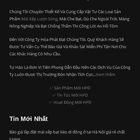
Chúng Tôi Chuyên Thiết Kế Và Cung Cấp Vật Tư Các Loại Sản
Phẩm
Mái Xếp Lượn Sóng
, Mái Che Bạt, Dù Che Ngoài Trời, Màng
Nông Nghiệp Và Bạt Chống Thấm Thi Công Lót Ao Hồ Tôm
Đến Với Công Ty Hòa Phát Đạt Chúng Tôi, Quý Khách Hàng Sẽ
Được Tư Vấn Cụ Thể Báo Giá Và Khảo Sát Miễn Phí Tận Nơi Cho
Các Khác Hàng Có Nhu Cầu.
Tự Hào Là Đơn Vị Tiên Phong Dẫn Đầu Nên Các Dịch Vụ Của Công
Ty Luôn Được Thị Trường Đón Nhận Tích Cực...
Xem thêm
✅ Sản Phẩm Mới HPD
✅ Tin Tức Mới HPD
✅ Hoạt Động Mới HPD
Tin Mới Nhất
Báo giá lắp đặt mái xếp bạt kéo di đông ở tại Hà Nội giá rẻ chất
lượng