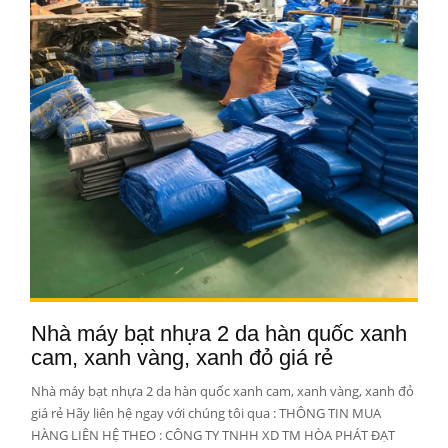
Nhà máy bạt nhựa 2 da hàn quốc xanh
cam, xanh vàng, xanh đỏ giá rẻ
Nhà máy bạt nhựa 2 da hàn quốc xanh cam, xanh vàng, xanh đỏ
giá rẻ Hãy liên hệ ngay với chúng tôi qua : THÔNG TIN MUA
HÀNG LIÊN HỆ THEO : CÔNG TY TNHH XD TM HÒA PHÁT ĐẠT