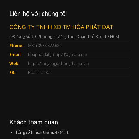
Liên hệ với chúng tôi
CÔNG TY TNHH XD TM HÒA PHÁT ĐẠT
6 Đường Số 10, Phường Trường Thọ, Quận Thủ Đức, TP HCM
Phone:
(+84) 0978.322.622
Email:
hoaphatdatgroup79@gmail.com
Web:
https://chuyengiachongtham.com
FB:
Hòa Phát Đạt
Khách tham quan
Tổng số khách thăm: 471444