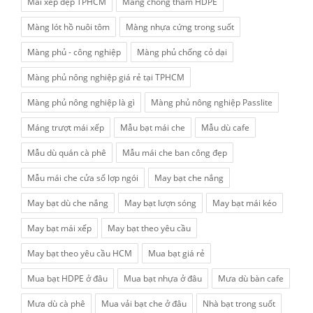
Mái xếp đẹp TPHCM
Màng chống thấm HDPE
Màng lót hồ nuôi tôm
Màng nhựa cứng trong suốt
Màng phủ - công nghiệp
Màng phủ chống cỏ dại
Màng phủ nông nghiệp giá rẻ tại TPHCM
Màng phủ nông nghiệp là gì
Màng phủ nông nghiệp Passlite
Máng trượt mái xếp
Mẫu bạt mái che
Mẫu dù cafe
Mẫu dù quán cà phê
Mẫu mái che ban công đẹp
Mẫu mái che cửa sổ lợp ngói
May bạt che nắng
May bạt dù che nắng
May bạt lượn sóng
May bạt mái kéo
May bạt mái xếp
May bạt theo yêu cầu
May bạt theo yêu cầu HCM
Mua bạt giá rẻ
Mua bạt HDPE ở đâu
Mua bạt nhựa ở đâu
Mưa dù bàn cafe
Mưa dù cà phê
Mua vải bạt che ở đâu
Nhà bạt trong suốt