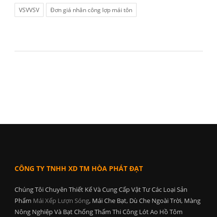
VSVVSV
Đơn giá nhân công lợp mái tôn
CÔNG TY TNHH XD TM HÒA PHÁT ĐẠT
Chúng Tôi Chuyên Thiết Kế Và Cung Cấp Vật Tư Các Loại Sản
Phẩm
Mái Xếp Lượn Sóng
, Mái Che Bạt, Dù Che Ngoài Trời, Màng
Nông Nghiệp Và Bạt Chống Thấm Thi Công Lót Ao Hồ Tôm