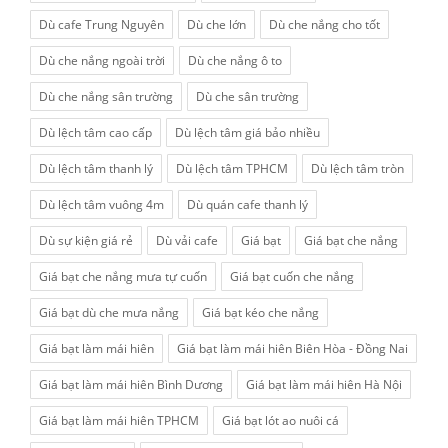
Dù cafe Trung Nguyên
Dù che lớn
Dù che nắng cho tốt
Dù che nắng ngoài trời
Dù che nắng ô to
Dù che nắng sân trường
Dù che sân trường
Dù lệch tâm cao cấp
Dù lệch tâm giá bảo nhiều
Dù lệch tâm thanh lý
Dù lệch tâm TPHCM
Dù lệch tâm tròn
Dù lệch tâm vuông 4m
Dù quán cafe thanh lý
Dù sự kiện giá rẻ
Dù vải cafe
Giá bạt
Giá bạt che nắng
Giá bạt che nắng mưa tự cuốn
Giá bạt cuốn che nắng
Giá bạt dù che mưa nắng
Giá bạt kéo che nắng
Giá bạt làm mái hiên
Giá bạt làm mái hiên Biên Hòa - Đồng Nai
Giá bạt làm mái hiên Bình Dương
Giá bạt làm mái hiên Hà Nội
Giá bạt làm mái hiên TPHCM
Giá bạt lót ao nuôi cá