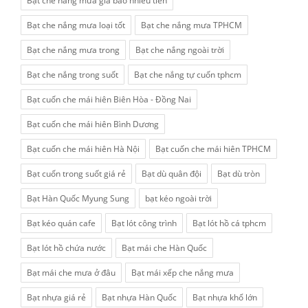
Bạt che nắng mưa giá bao nhiêu tiền
Bạt che nắng mưa loại tốt
Bạt che nắng mưa TPHCM
Bạt che nắng mưa trong
Bạt che nắng ngoài trời
Bạt che nắng trong suốt
Bạt che nắng tự cuốn tphcm
Bạt cuốn che mái hiên Biên Hòa - Đồng Nai
Bạt cuốn che mái hiên Bình Dương
Bạt cuốn che mái hiên Hà Nội
Bạt cuốn che mái hiên TPHCM
Bạt cuốn trong suốt giá rẻ
Bạt dù quân đội
Bạt dù tròn
Bạt Hàn Quốc Myung Sung
bạt kéo ngoài trời
Bạt kéo quán cafe
Bạt lót công trình
Bạt lót hồ cá tphcm
Bạt lót hồ chứa nước
Bạt mái che Hàn Quốc
Bạt mái che mưa ở đâu
Bạt mái xếp che nắng mưa
Bạt nhựa giá rẻ
Bạt nhựa Hàn Quốc
Bạt nhựa khổ lớn