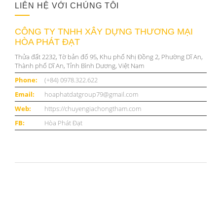
LIÊN HỆ VỚI CHÚNG TÔI
CÔNG TY TNHH XÂY DỰNG THƯƠNG MẠI
HÒA PHÁT ĐẠT
Thửa đất 2232, Tờ bản đố 95, Khu phố Nhị Đồng 2, Phường Dĩ An,
Thành phố Dĩ An, Tỉnh Bình Dương, Việt Nam
Phone:
(+84) 0978.322.622
Email:
hoaphatdatgroup79@gmail.com
Web:
https://chuyengiachongtham.com
FB:
Hòa Phát Đạt