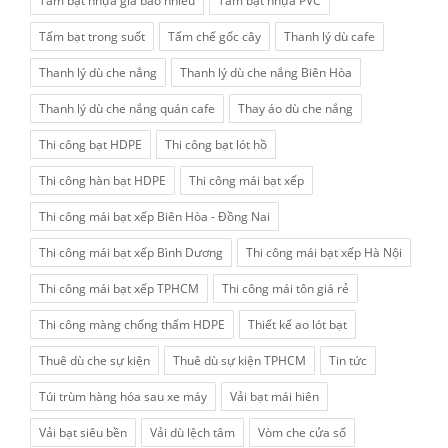
Tấm bạt nhựa giá bao nhiều
Tấm bạt nhựa PVC
Tấm bạt trong suốt
Tấm chế gốc cây
Thanh lý dù cafe
Thanh lý dù che nắng
Thanh lý dù che nắng Biên Hòa
Thanh lý dù che nắng quán cafe
Thay áo dù che nắng
Thi công bạt HDPE
Thi công bạt lót hồ
Thi công hàn bạt HDPE
Thi công mái bạt xếp
Thi công mái bạt xếp Biên Hòa - Đồng Nai
Thi công mái bạt xếp Bình Dương
Thi công mái bạt xếp Hà Nội
Thi công mái bạt xếp TPHCM
Thi công mái tôn giá rẻ
Thi công màng chống thấm HDPE
Thiết kế ao lót bạt
Thuê dù che sự kiện
Thuê dù sự kiện TPHCM
Tin tức
Túi trùm hàng hóa sau xe máy
Vải bạt mái hiên
Vải bạt siêu bền
Vải dù lệch tâm
Vòm che cửa sổ