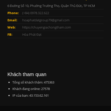
6 Đường Số 10, Phường Trường Thọ, Quận Thủ Đức, TP HCM
Phone:
(+84) 0978.322.622
Email:
hoaphatdatgroup79@gmail.com
Web:
https://chuyengiachongtham.com
FB:
Hòa Phát Đạt
Khách tham quan
Tổng số khách thăm: 475363
Khách đang online: 27578
IP của bạn: 43.153.62.161