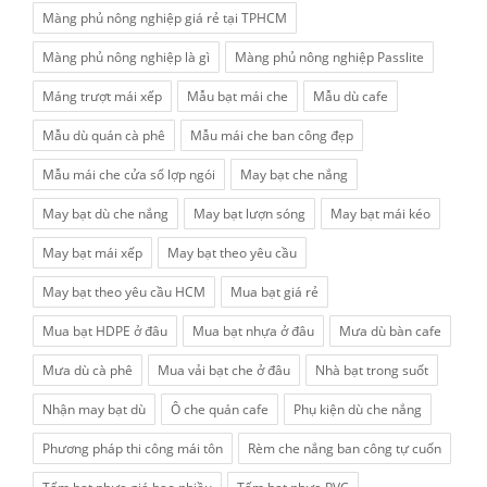
Màng phủ nông nghiệp giá rẻ tại TPHCM
Màng phủ nông nghiệp là gì
Màng phủ nông nghiệp Passlite
Máng trượt mái xếp
Mẫu bạt mái che
Mẫu dù cafe
Mẫu dù quán cà phê
Mẫu mái che ban công đẹp
Mẫu mái che cửa sổ lợp ngói
May bạt che nắng
May bạt dù che nắng
May bạt lượn sóng
May bạt mái kéo
May bạt mái xếp
May bạt theo yêu cầu
May bạt theo yêu cầu HCM
Mua bạt giá rẻ
Mua bạt HDPE ở đâu
Mua bạt nhựa ở đâu
Mưa dù bàn cafe
Mưa dù cà phê
Mua vải bạt che ở đâu
Nhà bạt trong suốt
Nhận may bạt dù
Ô che quán cafe
Phụ kiện dù che nắng
Phương pháp thi công mái tôn
Rèm che nắng ban công tự cuốn