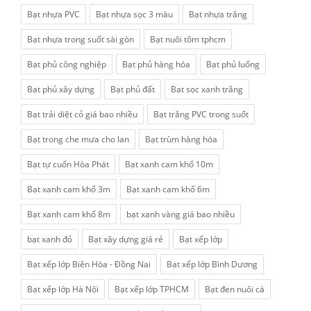
Bạt nhựa PVC
Bạt nhựa sọc 3 màu
Bạt nhựa trắng
Bạt nhựa trong suốt sài gòn
Bạt nuôi tôm tphcm
Bạt phủ công nghiệp
Bạt phủ hàng hóa
Bạt phủ luống
Bạt phủ xây dựng
Bạt phủ đất
Bạt sọc xanh trắng
Bạt trải diệt cỏ giá bao nhiều
Bạt trắng PVC trong suốt
Bạt trong che mưa cho lan
Bạt trùm hàng hóa
Bạt tự cuốn Hòa Phát
Bạt xanh cam khổ 10m
Bạt xanh cam khổ 3m
Bạt xanh cam khổ 6m
Bạt xanh cam khổ 8m
bạt xanh vàng giá bao nhiều
bạt xanh đỏ
Bạt xây dựng giá rẻ
Bạt xếp lớp
Bạt xếp lớp Biên Hòa - Đồng Nai
Bạt xếp lớp Bình Dương
Bạt xếp lớp Hà Nội
Bạt xếp lớp TPHCM
Bạt đen nuôi cá