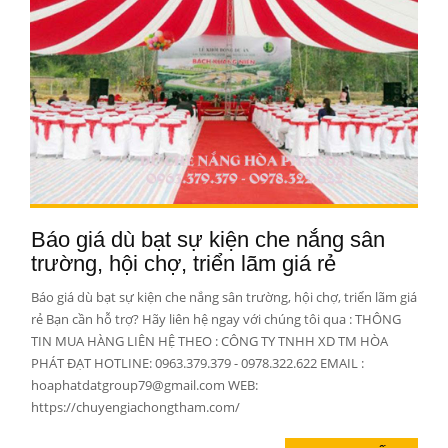
Báo giá dù bạt sự kiện che nắng sân
trường, hội chợ, triển lãm giá rẻ
Báo giá dù bạt sự kiện che nắng sân trường, hội chợ, triển lãm giá
rẻ Bạn cần hỗ trợ? Hãy liên hệ ngay với chúng tôi qua : THÔNG
TIN MUA HÀNG LIÊN HỆ THEO : CÔNG TY TNHH XD TM HÒA
PHÁT ĐẠT HOTLINE: 0963.379.379 - 0978.322.622 EMAIL :
hoaphatdatgroup79@gmail.com WEB:
https://chuyengiachongtham.com/