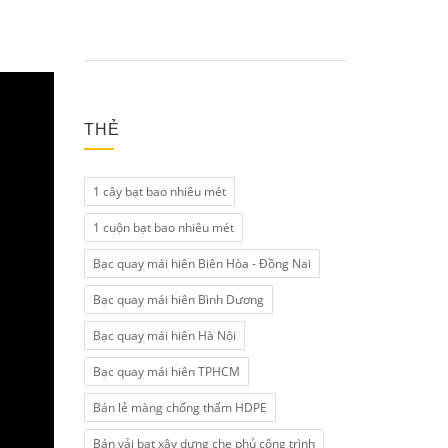
THẺ
1 cây bạt bao nhiêu mét
1 cuộn bạt bao nhiêu mét
Bạc quay mái hiên Biên Hòa - Đồng Nai
Bạc quay mái hiên Bình Dương
Bạc quay mái hiên Hà Nội
Bạc quay mái hiên TPHCM
Bán lẻ màng chống thấm HDPE
Bán vải bạt xây dựng che phủ công trình