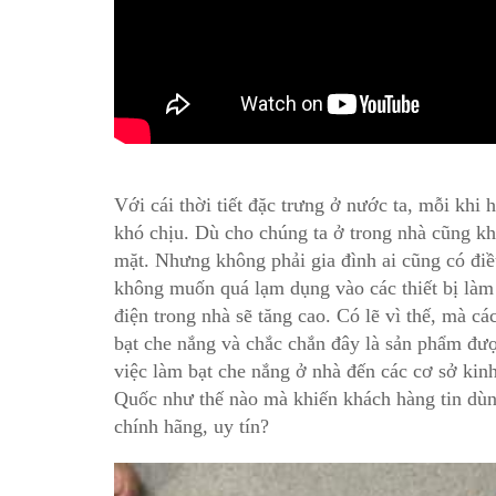
Với cái thời tiết đặc trưng ở nước ta, mỗi khi
khó chịu. Dù cho chúng ta ở trong nhà cũng k
mặt. Nhưng không phải gia đình ai cũng có điề
không muốn quá lạm dụng vào các thiết bị làm 
điện trong nhà sẽ tăng cao. Có lẽ vì thế, mà c
bạt che nắng và chắc chắn đây là sản phẩm được
việc làm bạt che nắng ở nhà đến các cơ sở kin
Quốc như thế nào mà khiến khách hàng tin dùn
chính hãng, uy tín?