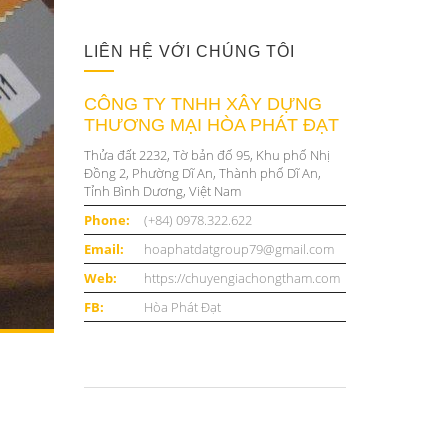
LIÊN HỆ VỚI CHÚNG TÔI
CÔNG TY TNHH XÂY DỰNG
THƯƠNG MẠI HÒA PHÁT ĐẠT
Thửa đất 2232, Tờ bản đố 95, Khu phố Nhị
Đồng 2, Phường Dĩ An, Thành phố Dĩ An,
Tỉnh Bình Dương, Việt Nam
Phone:
(+84) 0978.322.622
Email:
hoaphatdatgroup79@gmail.com
Web:
https://chuyengiachongtham.com
FB:
Hòa Phát Đạt