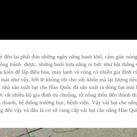
 hè đến lại phải đón những ngày nắng hanh khô, cảm giác nón
hông tránh được, những buổi trưa nắng oi bức như hắt thẳng 
u kiện để lắp điều hòa, máy lạnh và cũng có nhiều gia đình c
mát như vậy, bởi lẽ không tốt cho sức khỏe mà lại lượng tiêu
ác nhà sản xuất bạt che Hàn Quốc đã sản xuất ra dòng bạt mái 
 rất nhiều hộ gia đình ưa chuộng, từ nông thôn đến thành thị
h doanh, hệ thống trường học, bệnh viện. Vậy vải bạt che nắ
g đến vậy và đâu là cơ sở cung cấp vải bạt che nắng Hàn Qu