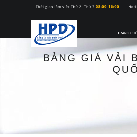
08:00-16:00
Thời gian làm viêc Thứ 2- Thứ 7
Hotl
TRANG CH
BẢNG GIÁ VẢI 
QUỐ