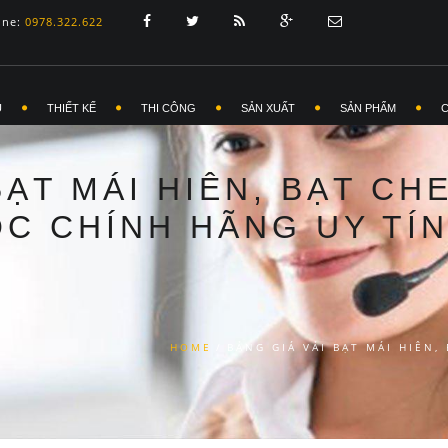
ine:
0978.322.622
Ủ
THIẾT KẾ
THI CÔNG
SẢN XUẤT
SẢN PHẨM
BẠT MÁI HIÊN, BẠT CH
C CHÍNH HÃNG UY TÍ
HOME
/
BẢNG GIÁ VẢI BẠT MÁI HIÊN