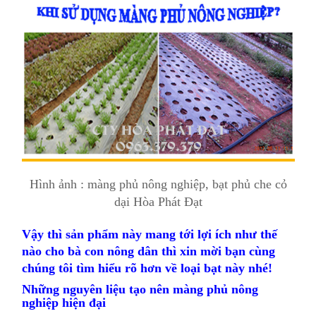
Hình ảnh : màng phủ nông nghiệp, bạt phủ che cỏ
dại Hòa Phát Đạt
Vậy thì sản phẩm này mang tới lợi ích như thế
nào cho bà con nông dân thì xin mời bạn cùng
chúng tôi tìm hiểu rõ hơn về loại bạt này nhé!
Những nguyên liệu tạo nên màng phủ nông
nghiệp hiện đại