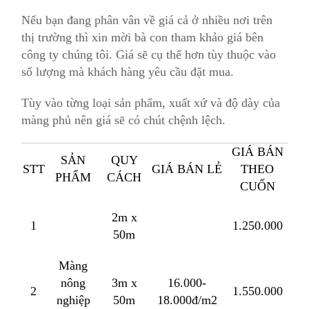
Nếu bạn đang phân vân về giá cả ở nhiều nơi trên
thị trường thì xin mời bà con tham khảo giá bên
công ty chúng tôi. Giá sẽ cụ thể hơn tùy thuộc vào
số lượng mà khách hàng yêu cầu đặt mua.
Tùy vào từng loại sản phẩm, xuất xứ và độ dày của
màng phủ nên giá sẽ có chút chệnh lệch.
GIÁ BÁN
SẢN
QUY
STT
GIÁ BÁN LẺ
THEO
PHẨM
CÁCH
CUỐN
2m x
1
1.250.000
50m
Màng
nông
3m x
16.000-
2
1.550.000
nghiệp
50m
18.000đ/m2