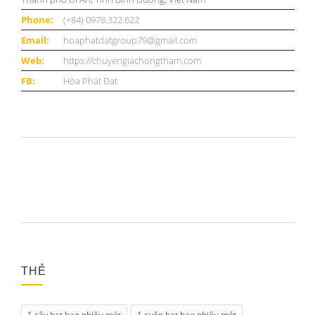
Phone:
(+84) 0978.322.622
Email:
hoaphatdatgroup79@gmail.com
Web:
https://chuyengiachongtham.com
FB:
Hòa Phát Đạt
THẺ
1 cây bạt bao nhiêu mét
1 cuộn bạt bao nhiêu mét